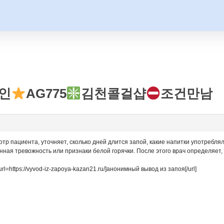
인
AG775
김천콜걸샵
조건만남
тр пациента, уточняет, сколько дней длится запой, какие напитки употреблял
нная тревожность или признаки белой горячки. После этого врач определяет
=https://vyvod-iz-zapoya-kazan21.ru/]анонимный вывод из запоя[/url]