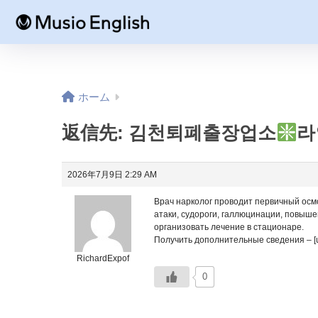
ホーム
返信先: 김천퇴폐출장업소
라
2026年7月9日 2:29 AM
Врач нарколог проводит первичный осмо
атаки, судороги, галлюцинации, повыше
организовать лечение в стационаре.
Получить дополнительные сведения – [url
RichardExpof
0