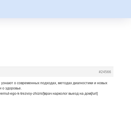
#24566
 узнают о современных подходах, методах диагностики и новых
 о здоровье.
ernut-ego-k-trezvoy-zhizni/]врач нарколог выезд на дом[/url]