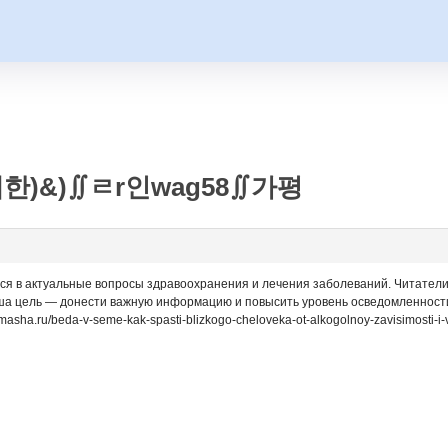
한)&)∬ㄹr인wag58∬가평
мся в актуальные вопросы здравоохранения и лечения заболеваний. Читатели
ша цель — донести важную информацию и повысить уровень осведомленности
asha.ru/beda-v-seme-kak-spasti-blizkogo-cheloveka-ot-alkogolnoy-zavisimosti-i-v