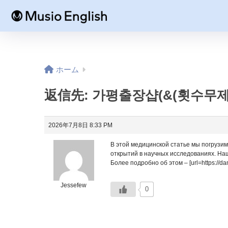
ホーム
返信先: 가평출장샵(&(횟수무제
2026年7月8日 8:33 PM
В этой медицинской статье мы погрузи
открытий в научных исследованиях. На
Более подробно об этом – [url=https://dam
Jessefew
0