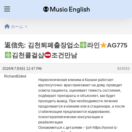
ホーム
返信先: 김천퇴폐출장업소
라인
AG775
김천콜걸샵
조건만남
2026年7月8日 12:47 PM
#24553
RichardElded
Наркологическая клиника в Казани работает
круглосуточно: врач приезжает на дому, проводит
осмотр пациента, оценивает тяжесть состояния,
подбирает препараты и объясняет, как будет
проходить вывод. При необходимости лечение
продолжается в клинике или в стационаре, а после
стабилизации предлагаются кодирование,
психотерапевтических консультации и
реабилитация.
Ознакомиться с деталями – [url=https://vyvod-iz-