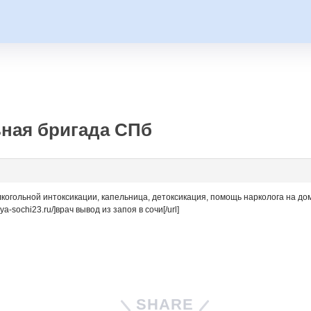
ная бригада СПб
лкогольной интоксикации, капельница, детоксикация, помощь нарколога на до
ya-sochi23.ru/]врач вывод из запоя в сочи[/url]
SHARE