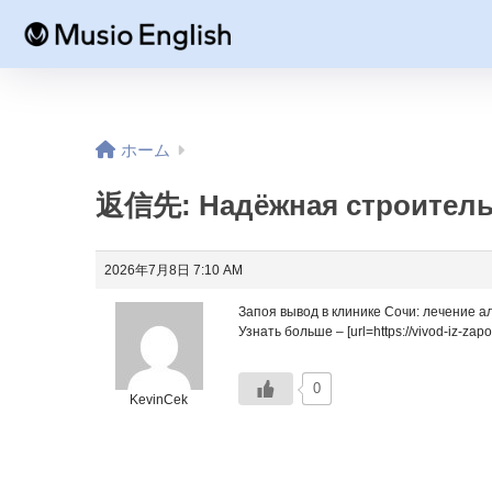
ホーム
返信先: Надёжная строитель
2026年7月8日 7:10 AM
Запоя вывод в клинике Сочи: лечение а
Узнать больше – [url=https://vivod-iz-zapo
0
KevinCek