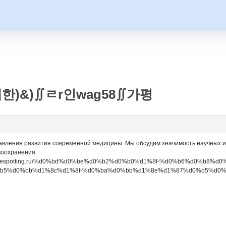
한)&)∬ㄹr인wag58∬가평
вления развития современной медицины. Мы обсудим значимость научных и
воохранения.
s://moviespotting.ru/%d0%bd%d0%be%d0%b2%d0%b0%d1%8f-%d0%b6%d0%b
5%d0%bb%d1%8c%d1%8f-%d0%ba%d0%bb%d1%8e%d1%87%d0%b5%d0%b2