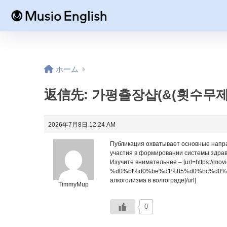
ホーム
返信先: 가평출장샵(&(횟수무제
2026年7月8日 12:24 AM
Публикация охватывает основные напра
участия в формировании системы здра
Изучите внимательнее – [url=http
%d0%bf%d0%be%d1%85%d0%bc%d0%b
алкоголизма в волгограде[/url]
TimmyMup
0