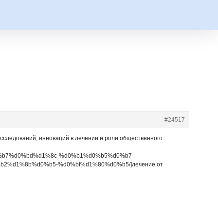
#24517
сследований, инноваций в лечении и роли общественного
8%d0%b7%d0%bd%d1%8c-%d0%b1%d0%b5%d0%b7-
%d1%8b%d0%b5-%d0%bf%d1%80%d0%b5/]лечение от