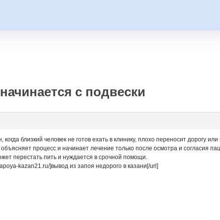
начинается с подвески
, когда близкий человек не готов ехать в клинику, плохо переносит дорогу ил
 объясняет процесс и начинает лечение только после осмотра и согласия пац
может перестать пить и нуждается в срочной помощи.
zapoya-kazan21.ru/]вывод из запоя недорого в казани[/url]