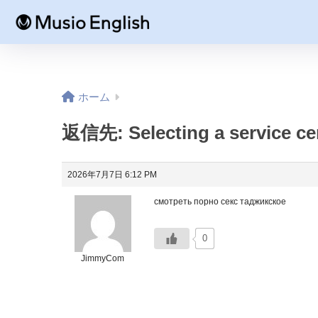
ホーム
返信先: Selecting a service cen
2026年7月7日 6:12 PM
смотреть порно
секс таджикское
0
JimmyCom