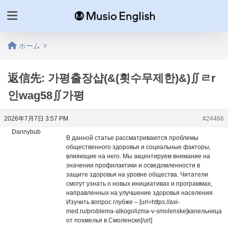
ホーム
返信先: 가평출장샵(&(횟수무제한)&)∬ㄹr
인wag58∬가평
2026年7月7日 3:57 PM
#24466
Dannybub
В данной статье рассматриваются проблемы
общественного здоровья и социальные факторы,
влияющие на него. Мы акцентируем внимание на
значении профилактики и осведомленности в
защите здоровья на уровне общества. Читатели
смогут узнать о новых инициативах и программах,
направленных на улучшение здоровья населения.
Изучить вопрос глубже – [url=https://axi-
med.ru/problema-alkogolizma-v-smolenske]капельница
от похмелья в Смоленске[/url]