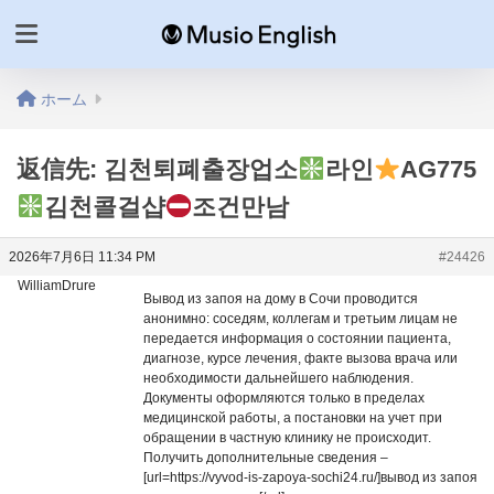
ホーム
返信先: 김천퇴폐출장업소
라인
AG775
김천콜걸샵
조건만남
2026年7月6日 11:34 PM
#24426
WilliamDrure
Вывод из запоя на дому в Сочи проводится
анонимно: соседям, коллегам и третьим лицам не
передается информация о состоянии пациента,
диагнозе, курсе лечения, факте вызова врача или
необходимости дальнейшего наблюдения.
Документы оформляются только в пределах
медицинской работы, а постановки на учет при
обращении в частную клинику не происходит.
Получить дополнительные сведения –
[url=https://vyvod-is-zapoya-sochi24.ru/]вывод из запоя