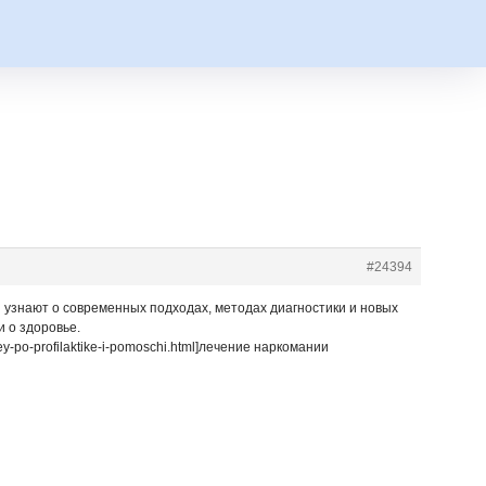
#24394
 узнают о современных подходах, методах диагностики и новых
 о здоровье.
eley-po-profilaktike-i-pomoschi.html]лечение наркомании