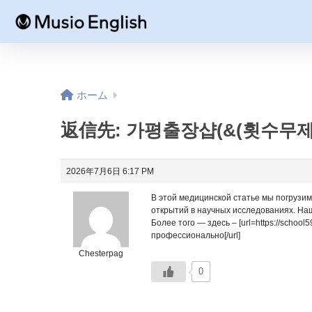
ホーム
返信先: 가평출장샵(&(횟수무제
2026年7月6日 6:17 PM
В этой медицинской статье мы погрузи
открытий в научных исследованиях. На
Более того — здесь – [url=https://school5
профессионально[/url]
Chesterpag
0