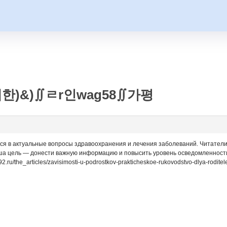
한)&)∬ㄹr인wag58∬가평
мся в актуальные вопросы здравоохранения и лечения заболеваний. Читатели
ша цель — донести важную информацию и повысить уровень осведомленности
92.ru/the_articles/zavisimosti-u-podrostkov-prakticheskoe-rukovodstvo-dlya-rodit