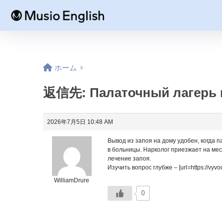
ホーム
返信先: Палаточный лагерь 
2026年7月5日 10:48 AM
Вывод из запоя на дому удобен, когда 
в больницы. Нарколог приезжает на мес
лечение запоя.
Изучить вопрос глубже – [url=https://vyvo
WilliamDrure
0