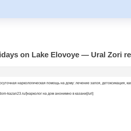
days on Lake Elovoye — Ural Zori re
лосуточная наркологическая помощь на дому: лечение запоя, детоксикация, к
-dom-kazan23.ru/]нарколог на дом анонимно в казани[/url]