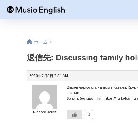
ホーム
返信先: Discussing family holi
2026年7月5日 7:54 AM
Вызов нарколога на дом в Казани. Круг
клинике.
Узнать больше – [url=https://narkolog-na
RichardNeuth
0