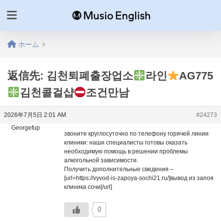
ホーム
返信先: 김천퇴폐출장업소
라인
AG775
김천콜걸샵
조건만남
2026年7月5日 2:01 AM
#24273
Georgefup
звоните круглосуточно по телефону горячей линии
клиники: наши специалисты готовы оказать
необходимую помощь в решении проблемы
алкогольной зависимости.
Получить дополнительные сведения –
[url=https://vyvod-is-zapoya-sochi21.ru/]вывод из запоя
клиника сочи[/url]
0