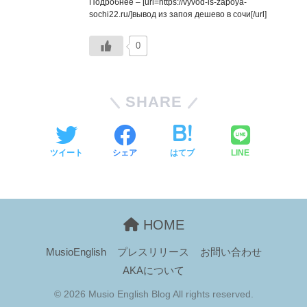
Подробнее – [url=https://vyvod-is-zapoya-
sochi22.ru/]вывод из запоя дешево в сочи[/url]
0
SHARE
ツイート
シェア
はてブ
LINE
HOME
MusioEnglish
プレスリリース
お問い合わせ
AKAについて
© 2026 Musio English Blog All rights reserved.