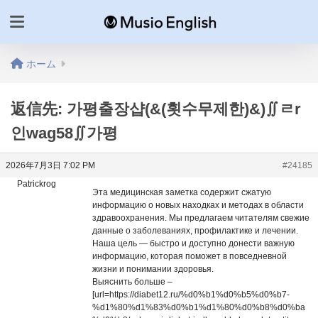
ホーム
返信先: 가평출장샵(&(횟수무제한)&)∬ㄹr
인wag58∬가평
2026年7月3日 7:02 PM
#24185
Patrickrog
Эта медицинская заметка содержит сжатую
информацию о новых находках и методах в области
здравоохранения. Мы предлагаем читателям свежие
данные о заболеваниях, профилактике и лечении.
Наша цель — быстро и доступно донести важную
информацию, которая поможет в повседневной
жизни и понимании здоровья.
Выяснить больше –
[url=https://diabet12.ru/%d0%b1%d0%b5%d0%b7-
%d1%80%d1%83%d0%b1%d1%80%d0%b8%d0%ba