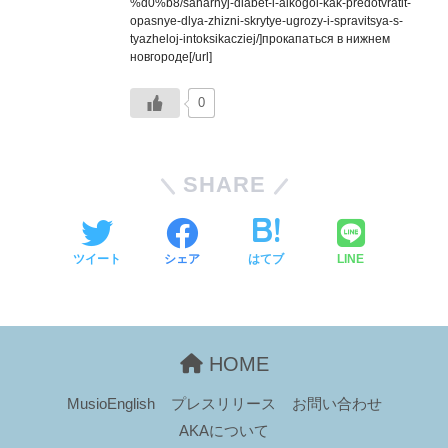
%d0%b8/saharnyj-diabet-i-alkogol-kak-predotvratit-
opasnye-dlya-zhizni-skrytye-ugrozy-i-spravitsya-s-
tyazheloj-intoksikacziej/]прокапаться в нижнем
новгороде[/url]
0
SHARE
ツイート
シェア
はてブ
LINE
HOME
MusioEnglish
プレスリリース
お問い合わせ
AKAについて