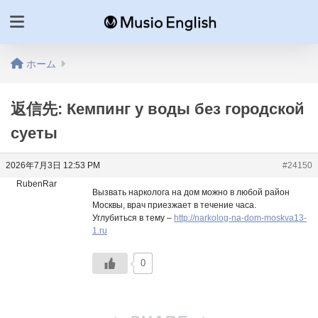
ホーム
返信先: Кемпинг у воды без городской
суеты
2026年7月3日 12:53 PM
#24150
RubenRar
Вызвать нарколога на дом можно в любой район
Москвы, врач приезжает в течение часа.
Углубиться в тему –
http://narkolog-na-dom-moskva13-
1.ru
0