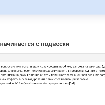
начинается с подвески
вопросы о том, есть ли шанс сразу решить проблему запрета на алкоголь. Д
вание, чтобы человек получил поддержку на пути к трезвости. Однако в неко
 организма на дому. Решение об этом принимает врач, оценивая реакцию сосу
к как эффективность кодирования зависит от мотивации человека.
poya-moskva1-13.ru/]moskva-vyvod-iz-zapoya-na-domu[/url]