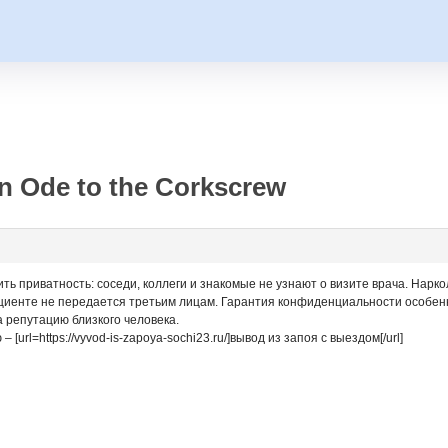
 Ode to the Corkscrew
ть приватность: соседи, коллеги и знакомые не узнают о визите врача. Нарк
ациенте не передается третьим лицам. Гарантия конфиденциальности особенн
 репутацию близкого человека.
rl=https://vyvod-is-zapoya-sochi23.ru/]вывод из запоя с выездом[/url]