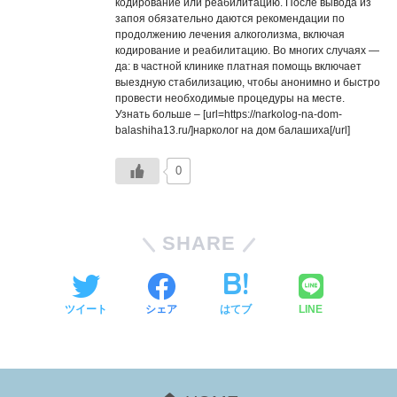
кодирование или реабилитацию. После вывода из
запоя обязательно даются рекомендации по
продолжению лечения алкоголизма, включая
кодирование и реабилитацию. Во многих случаях —
да: в частной клинике платная помощь включает
выездную стабилизацию, чтобы анонимно и быстро
провести необходимые процедуры на месте.
Узнать больше – [url=https://narkolog-na-dom-
balashiha13.ru/]нарколог на дом балашиха[/url]
0
SHARE
ツイート
シェア
はてブ
LINE