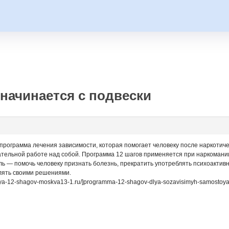
начинается с подвески
 программа лечения зависимости, которая помогает человеку после наркотич
тельной работе над собой. Программа 12 шагов применяется при наркомании,
ь — помочь человеку признать болезнь, прекратить употреблять психоактивн
лять своими решениями.
ciya-12-shagov-moskva13-1.ru/]programma-12-shagov-dlya-sozavisimyh-samostoyate