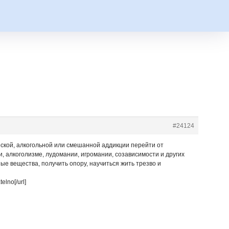
#24124
еской, алкогольной или смешанной аддикции перейти от
 алкоголизме, лудомании, игромании, созависимости и других
ые вещества, получить опору, научиться жить трезво и
lno[/url]