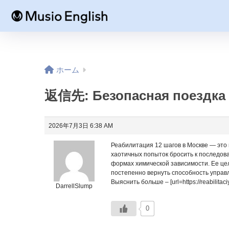
ホーム
返信先: Безопасная поездка 
2026年7月3日 6:38 AM
Реабилитация 12 шагов в Москве — это
хаотичных попыток бросить к последова
формах химической зависимости. Ее цел
постепенно вернуть способность управ
Выяснить больше – [url=https://reabilita
DarrellSlump
0