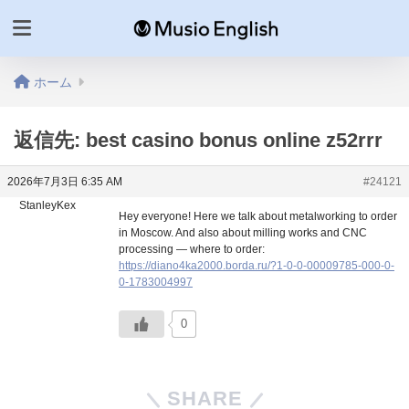
ホーム
返信先: best casino bonus online z52rrr
2026年7月3日 6:35 AM
#24121
StanleyKex
Hey everyone! Here we talk about metalworking to order
in Moscow. And also about milling works and CNC
processing — where to order:
https://diano4ka2000.borda.ru/?1-0-0-00009785-000-0-
0-1783004997
0
SHARE