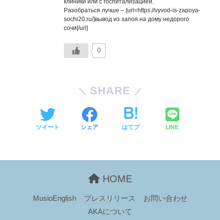
клиники или с госпитализацией.
Разобраться лучше – [url=https://vyvod-is-zapoya-
sochi20.ru/]вывод из запоя на дому недорого
сочи[/url]
0
SHARE
ツイート
シェア
はてブ
LINE
HOME
MusioEnglish
プレスリリース
お問い合わせ
AKAについて