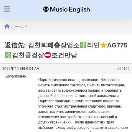
ホーム
返信先: 김천퇴폐출장업소
라인
AG775
김천콜걸샵
조건만남
2026年7月3日 6:04 AM
#24102
Edwardsuelo
Наркологическая помощь позволяет безопасно
начать выведение токсинов, снизить интоксикации,
восстановить водно-солевой баланс и подобрать
дальнейшее лечение алкогольной зависимости.
Нарколог проводит анализ состояния пациента,
уточняет стаж употребления спиртного, причины
запоя, наличие хронического заболевания,
психических расстройств, противопоказаний и
других ограничений. После диагностики врач
выбирает схему: амбулаторно на дому, в стационаре