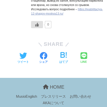
стационар, вывод из запоя, консультацию нарколога
или врача, но снова столкнулся со срывом.
Исследовать вопрос подробнее –
https://reabilitaciya-
12-shagov-moskva13.ru/
0
SHARE
ツイート
シェア
はてブ
LINE
HOME
MusioEnglish
プレスリリース
お問い合わせ
AKAについて