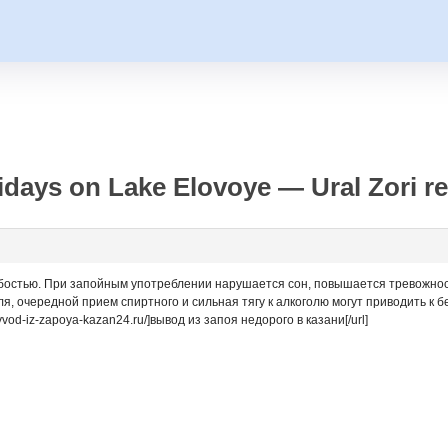
days on Lake Elovoye — Ural Zori re
бостью. При запойным употреблении нарушается сон, повышается тревожность
 очередной прием спиртного и сильная тягу к алкоголю могут приводить к бел
yvod-iz-zapoya-kazan24.ru/]вывод из запоя недорого в казани[/url]