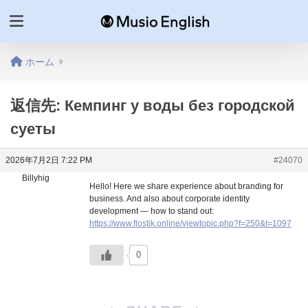
ホーム
返信先: Кемпинг у воды без городской
суеты
2026年7月2日 7:22 PM
#24070
Billyhig
Hello! Here we share experience about branding for
business. And also about corporate identity
development — how to stand out:
https://www.flostik.online/viewtopic.php?f=250&t=1097
0