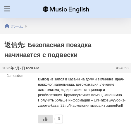
ホーム
返信先: Безопасная поездка
начинается с подвески
2026年7月2日 6:20 PM
#24058
Jamesdon
Вывод из запоя в Казани на дому и в клинике: врач-
нарколог, капельница, детоксикация, лечение
алкоголизма, кодирование, стационар и
реабилитация. Круглосуточная помощь анонимно.
Получить больше информации – [url=https://vyvod-iz-
zapoya-kazan22.ru/]наркология вывод из запоя[/url]
0