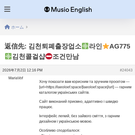
ホーム
返信先: 김천퇴폐출장업소
라인
AG775
김천콜걸샵
조건만남
2026年7月2日 12:16 PM
#24043
MariaVof
Хочу показати вам корисним та зручним проєктом —
[url=https://laeoloef.space/]laeoloef.space[/url] — гарним
каталогом українських сайтів.
Сайт виконаний приємно, адаптивно і швидко
працює.
Інтерфейс легкий, без зайвого сміття, з гарним
дизайном і українською мовою.
Особливо сподобалося: