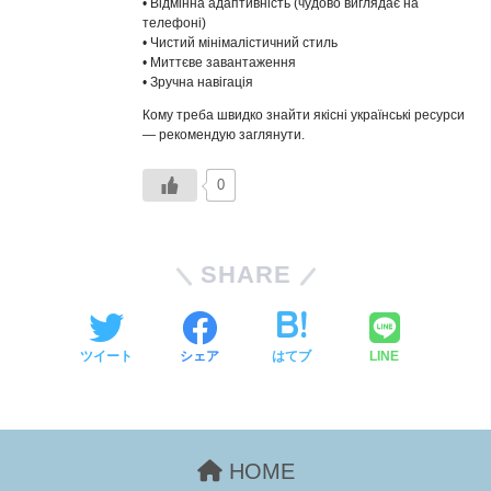
• Відмінна адаптивність (чудово виглядає на
телефоні)
• Чистий мінімалістичний стиль
• Миттєве завантаження
• Зручна навігація
Кому треба швидко знайти якісні українські ресурси
— рекомендую заглянути.
0
SHARE
ツイート
シェア
はてブ
LINE
HOME