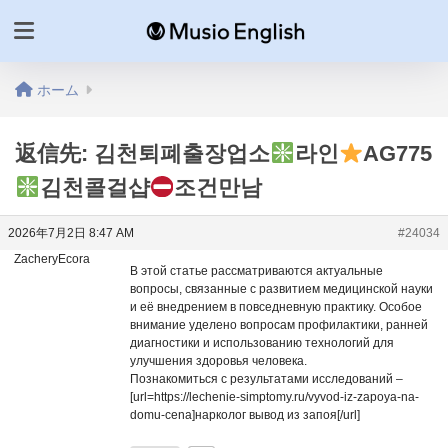
ホーム
返信先: 김천퇴폐출장업소
라인
AG775
김천콜걸샵
조건만남
2026年7月2日 8:47 AM
#24034
ZacheryEcora
В этой статье рассматриваются актуальные
вопросы, связанные с развитием медицинской науки
и её внедрением в повседневную практику. Особое
внимание уделено вопросам профилактики, ранней
диагностики и использованию технологий для
улучшения здоровья человека.
Познакомиться с результатами исследований –
[url=https://lechenie-simptomy.ru/vyvod-iz-zapoya-na-
domu-cena]нарколог вывод из запоя[/url]