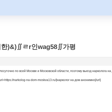
한)&)∬ㄹr인wag58∬가평
осуточно по всей Москве и Московской области, поэтому выезд нарколога на
l=https://narkolog-na-dom-moskva13.ru/]нарколог на дом анонимно[/url]