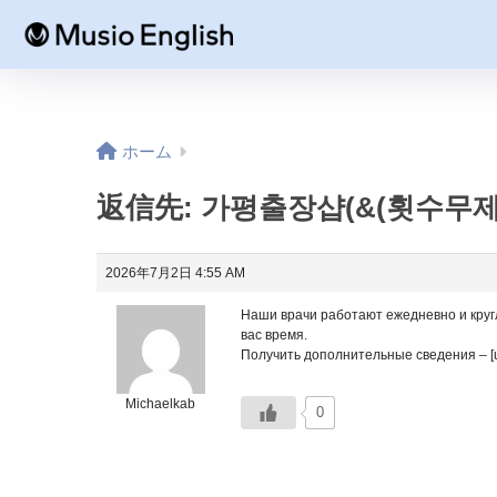
ホーム
返信先: 가평출장샵(&(횟수무제
2026年7月2日 4:55 AM
Наши врачи работают ежедневно и кругл
вас время.
Получить дополнительные сведения – [ur
Michaelkab
0