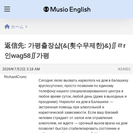
ホーム
返信先: 가평출장샵(&(횟수무제한)&)∬ㄹr
인wag58∬가평
2026年7月2日 3:18 AM
#24001
RichardCrunc
Сегодня легко вызвать нарколога на дом в балашиху
круглосуточно, просто позвонив по единому
телефону нашего специализированного центра в
любое время суток, любой день (даже в выходные и
праздники). Нарколог на дом в Балашихе —
экстренная помощь при алкогольной и
наркотической зависимости. Если ваш близкий
человек страдает от запоя или отравления
алкоголем, не ждите — срочный вызов врача на дом
позволит быстро стабилизировать состояние и