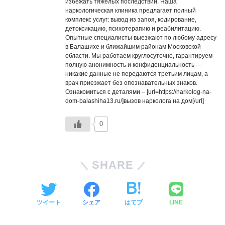
избежать тяжёлых последствий. Наша
наркологическая клиника предлагает полный
комплекс услуг: вывод из запоя, кодирование,
детоксикацию, психотерапию и реабилитацию.
Опытные специалисты выезжают по любому адресу
в Балашихе и ближайшим районам Московской
области. Мы работаем круглосуточно, гарантируем
полную анонимность и конфиденциальность —
никакие данные не передаются третьим лицам, а
врач приезжает без опознавательных знаков.
Ознакомиться с деталями – [url=https://narkolog-na-
dom-balashiha13.ru/]вызов нарколога на дом[/url]
0
SHARE
ツイート
シェア
はてブ
LINE