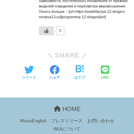
зависимости, постепенного избавления от прежних
моделей поведения и пересмотра мировоззрения.
Узнать больше – [url=https://reabilitaciya-12-shagov-
moskva13.ru/]programma-12-shagov[/url]
0
SHARE
ツイート
シェア
はてブ
LINE
HOME
MusioEnglish
プレスリリース
お問い合わせ
AKAについて