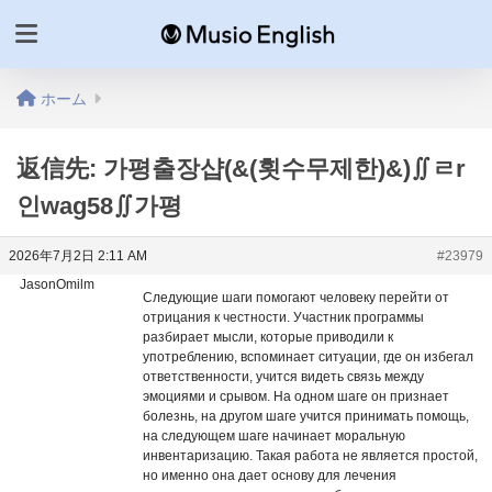
ホーム
返信先: 가평출장샵(&(횟수무제한)&)∬ㄹr
인wag58∬가평
2026年7月2日 2:11 AM
#23979
JasonOmilm
Следующие шаги помогают человеку перейти от
отрицания к честности. Участник программы
разбирает мысли, которые приводили к
употреблению, вспоминает ситуации, где он избегал
ответственности, учится видеть связь между
эмоциями и срывом. На одном шаге он признает
болезнь, на другом шаге учится принимать помощь,
на следующем шаге начинает моральную
инвентаризацию. Такая работа не является простой,
но именно она дает основу для лечения