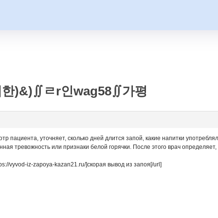
한)&)∬ㄹr인wag58∬가평
тр пациента, уточняет, сколько дней длится запой, какие напитки употреблял
нная тревожность или признаки белой горячки. После этого врач определяет
://vyvod-iz-zapoya-kazan21.ru/]скорая вывод из запоя[/url]