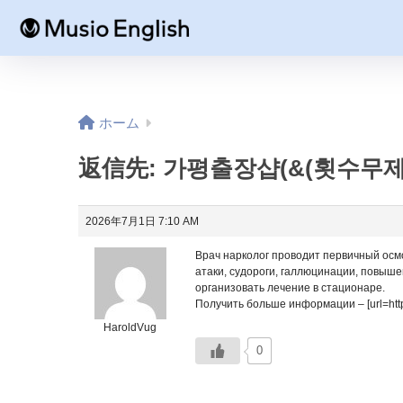
ホーム
返信先: 가평출장샵(&(횟수무제
2026年7月1日 7:10 AM
Врач нарколог проводит первичный осмо
атаки, судороги, галлюцинации, повыше
организовать лечение в стационаре.
Получить больше информации – [url=https
HaroldVug
0