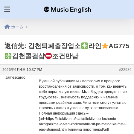
ホーム
返信先: 김천퇴폐출장업소
라인
AG775
김천콜걸샵
조건만남
2026年6月4日 10:37 PM
#22986
Jamescargo
В данной публикации мы поговорим о процессе
восстановления от зависимости, о том, как вернуть
себе нормальную жизнь. Мы обсудим преодоление
трудностей, значимость поддержки и наличие
программ реабилитации. Читатели смогут узнать о
ключевых шагах к успешному восстановлению.
Полная информация здесь –
[url=https://istokitver.ru/stati/effektivnoe-lechenie-
alkogolizma-v-tveri-kodirovanie-sit-po-metodike-mst-i-
ego-stoimost.html]клиника плюс тверь[/url]