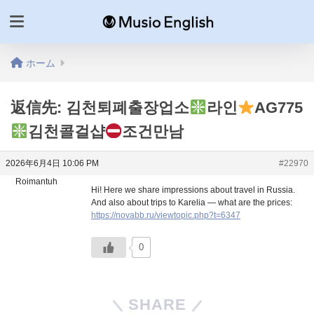
ホーム
返信先: 김천퇴폐출장업소
라인
AG775
김천콜걸샵
조건만남
2026年6月4日 10:06 PM
#22970
Roimantuh
Hi! Here we share impressions about travel in Russia.
And also about trips to Karelia — what are the prices:
https://novabb.ru/viewtopic.php?t=6347
0
SHARE