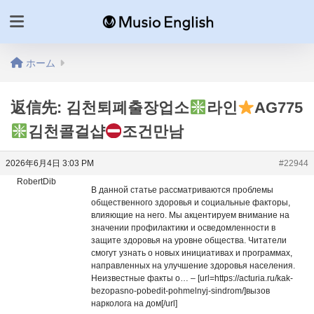
ホーム
返信先: 김천퇴폐출장업소
라인
AG775
김천콜걸샵
조건만남
2026年6月4日 3:03 PM
#22944
RobertDib
В данной статье рассматриваются проблемы
общественного здоровья и социальные факторы,
влияющие на него. Мы акцентируем внимание на
значении профилактики и осведомленности в
защите здоровья на уровне общества. Читатели
смогут узнать о новых инициативах и программах,
направленных на улучшение здоровья населения.
Неизвестные факты о… – [url=https://acturia.ru/kak-
bezopasno-pobedit-pohmelnyj-sindrom/]вызов
нарколога на дом[/url]