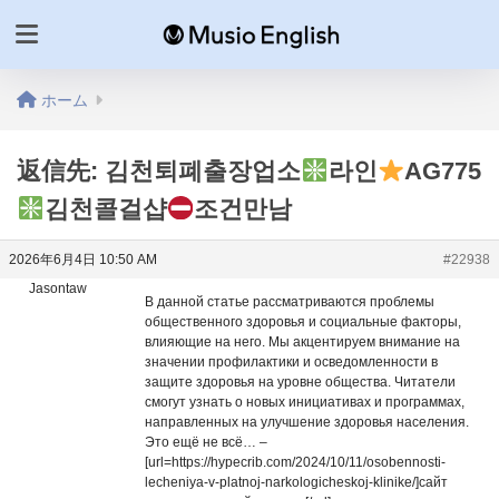
ホーム
返信先: 김천퇴폐출장업소
라인
AG775
김천콜걸샵
조건만남
2026年6月4日 10:50 AM
#22938
Jasontaw
В данной статье рассматриваются проблемы
общественного здоровья и социальные факторы,
влияющие на него. Мы акцентируем внимание на
значении профилактики и осведомленности в
защите здоровья на уровне общества. Читатели
смогут узнать о новых инициативах и программах,
направленных на улучшение здоровья населения.
Это ещё не всё… –
[url=https://hypecrib.com/2024/10/11/osobennosti-
lecheniya-v-platnoj-narkologicheskoj-klinike/]сайт