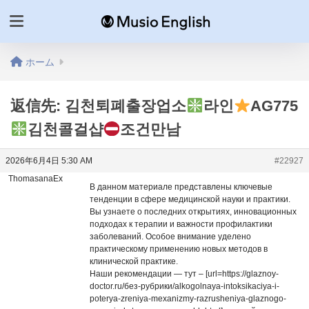
ホーム
返信先: 김천퇴폐출장업소
라인
AG775
김천콜걸샵
조건만남
2026年6月4日 5:30 AM
#22927
ThomasanaEx
В данном материале представлены ключевые
тенденции в сфере медицинской науки и практики.
Вы узнаете о последних открытиях, инновационных
подходах к терапии и важности профилактики
заболеваний. Особое внимание уделено
практическому применению новых методов в
клинической практике.
Наши рекомендации — тут – [url=https://glaznoy-
doctor.ru/без-рубрики/alkogolnaya-intoksikaciya-i-
poterya-zreniya-mexanizmy-razrusheniya-glaznogo-