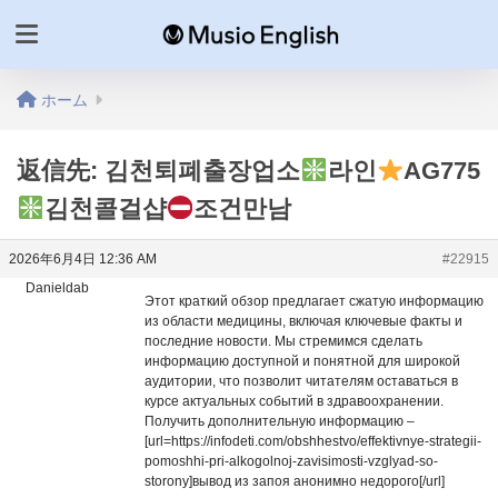
ホーム
返信先: 김천퇴폐출장업소
라인
AG775
김천콜걸샵
조건만남
2026年6月4日 12:36 AM
#22915
Danieldab
Этот краткий обзор предлагает сжатую информацию
из области медицины, включая ключевые факты и
последние новости. Мы стремимся сделать
информацию доступной и понятной для широкой
аудитории, что позволит читателям оставаться в
курсе актуальных событий в здравоохранении.
Получить дополнительную информацию –
[url=https://infodeti.com/obshhestvo/effektivnye-strategii-
pomoshhi-pri-alkogolnoj-zavisimosti-vzglyad-so-
storony]вывод из запоя анонимно недорого[/url]