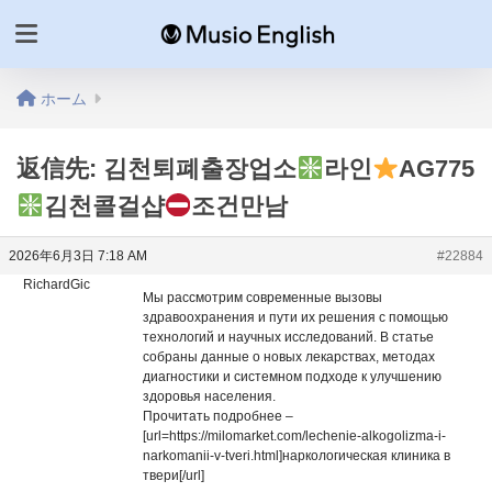
ホーム
返信先: 김천퇴폐출장업소
라인
AG775
김천콜걸샵
조건만남
2026年6月3日 7:18 AM
#22884
RichardGic
Мы рассмотрим современные вызовы
здравоохранения и пути их решения с помощью
технологий и научных исследований. В статье
собраны данные о новых лекарствах, методах
диагностики и системном подходе к улучшению
здоровья населения.
Прочитать подробнее –
[url=https://milomarket.com/lechenie-alkogolizma-i-
narkomanii-v-tveri.html]наркологическая клиника в
твери[/url]