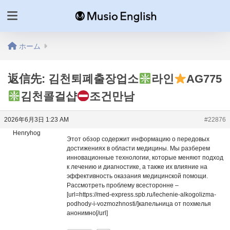
ホーム
返信先: 김천퇴폐출장업소
라인
AG775
김천콜걸샵
조건만남
2026年6月3日 1:23 AM
#22876
Henryhog
Этот обзор содержит информацию о передовых
достижениях в области медицины. Мы разберем
инновационные технологии, которые меняют подход
к лечению и диагностике, а также их влияние на
эффективность оказания медицинской помощи.
Рассмотреть проблему всесторонне –
[url=https://med-express.spb.ru/lechenie-alkogolizma-
podhody-i-vozmozhnosti/]капельница от похмелья
анонимно[/url]