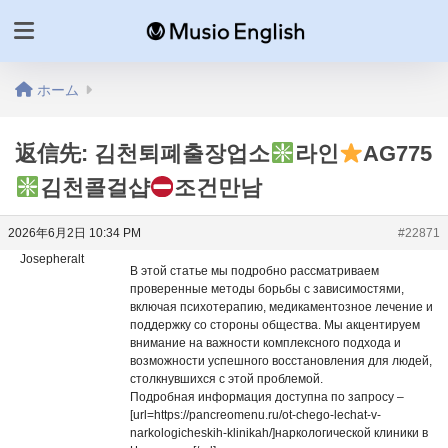
ホーム
返信先: 김천퇴폐출장업소
라인
AG775
김천콜걸샵
조건만남
2026年6月2日 10:34 PM
#22871
Josepheralt
В этой статье мы подробно рассматриваем
проверенные методы борьбы с зависимостями,
включая психотерапию, медикаментозное лечение и
поддержку со стороны общества. Мы акцентируем
внимание на важности комплексного подхода и
возможности успешного восстановления для людей,
столкнувшихся с этой проблемой.
Подробная информация доступна по запросу –
[url=https://pancreomenu.ru/ot-chego-lechat-v-
narkologicheskih-klinikah/]наркологической клиники в