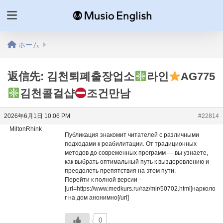
ホーム
返信先: 김천퇴폐출장업소
라인
AG775
김천콜걸샵
조건만남
2026年6月1日 10:06 PM
#22814
MiltonRhink
Публикация знакомит читателей с различными
подходами к реабилитации. От традиционных
методов до современных программ — вы узнаете,
как выбрать оптимальный путь к выздоровлению и
преодолеть препятствия на этом пути.
Перейти к полной версии –
[url=https://www.medkurs.ru/raz/mir/50702.html]нарколо
г на дом анонимно[/url]
0