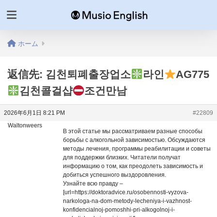
ホーム
返信先: 김천퇴폐출장업소
라인
AG775
김천콜걸샵
조건만남
2026年6月1日 8:21 PM
#22809
Waltonweers
В этой статье мы рассматриваем разные способы
борьбы с алкогольной зависимостью. Обсуждаются
методы лечения, программы реабилитации и советы
для поддержки близких. Читатели получат
информацию о том, как преодолеть зависимость и
добиться успешного выздоровления.
Узнайте всю правду –
[url=https://doktoradvice.ru/osobennosti-vyzova-
narkologa-na-dom-metody-lecheniya-i-vazhnost-
konfidencialnoj-pomoshhi-pri-alkogolnoj-i-