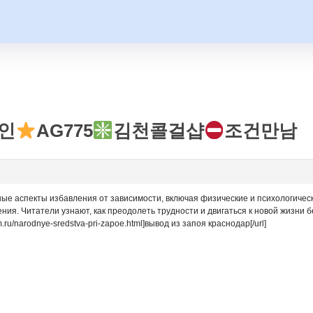
인
AG775
김천콜걸샵
조건만남
ные аспекты избавления от зависимости, включая физические и психологичес
ния. Читатели узнают, как преодолеть трудности и двигаться к новой жизни б
.ru/narodnye-sredstva-pri-zapoe.html]вывод из запоя краснодар[/url]