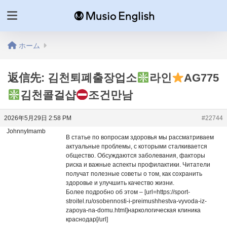
ホーム
返信先: 김천퇴폐출장업소
라인
AG775
김천콜걸샵
조건만남
2026年5月29日 2:58 PM
#22744
JohnnyImamb
В статье по вопросам здоровья мы рассматриваем
актуальные проблемы, с которыми сталкивается
общество. Обсуждаются заболевания, факторы
риска и важные аспекты профилактики. Читатели
получат полезные советы о том, как сохранить
здоровье и улучшить качество жизни.
Более подробно об этом – [url=https://sport-
stroitel.ru/osobennosti-i-preimushhestva-vyvoda-iz-
zapoya-na-domu.html]наркологическая клиника
краснодар[/url]