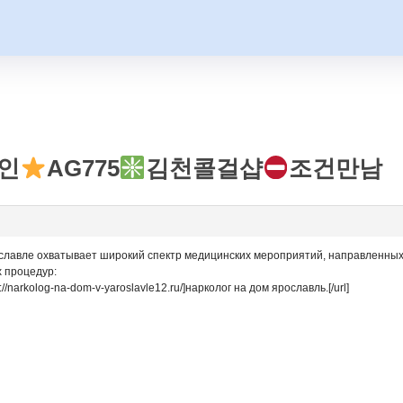
인
AG775
김천콜걸샵
조건만남
славле охватывает широкий спектр медицинских мероприятий, направленных 
 процедур:
//narkolog-na-dom-v-yaroslavle12.ru/]нарколог на дом ярославль.[/url]