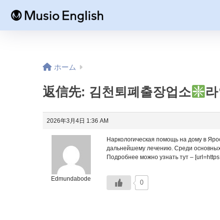
ホーム
返信先: 김천퇴폐출장업소
라
2026年3月4日 1:36 AM
Наркологическая помощь на дому в Яро
дальнейшему лечению. Среди основных
Подробнее можно узнать тут – [url=https:
Edmundabode
0